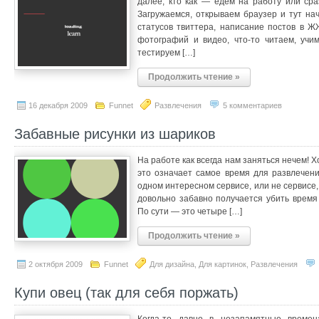
далее, кто как — едем на работу или сра
Загружаемся, открываем браузер и тут на
статусов твиттера, написание постов в Ж
фотографий и видео, что-то читаем, учим
тестируем […]
Продолжить чтение »
16 декабря 2009
Funnet
Развлечения
5 комментариев
Забавные рисунки из шариков
На работе как всегда нам заняться нечем! Х
это означает самое время для развлечени
одном интересном сервисе, или не сервисе, 
довольно забавно получается убить время 
По сути — это четыре […]
Продолжить чтение »
2 октября 2009
Funnet
Для дизайна
,
Для картинок
,
Развлечения
Купи овец (так для себя поржать)