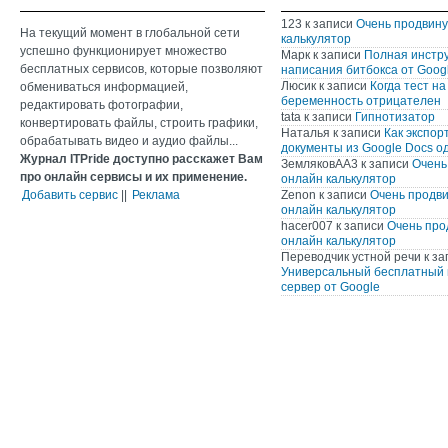
123
к записи
Очень продвин
На текущий момент в глобальной сети
калькулятор
успешно функционирует множество
Марк
к записи
Полная инстр
бесплатных сервисов, которые позволяют
написания битбокса от Googl
Люсик
к записи
Когда тест на
обмениваться информацией,
беременность отрицателен
редактировать фотографии,
tata
к записи
Гипнотизатор
конвертировать файлы, строить графики,
Наталья
к записи
Как экспор
обрабатывать видео и аудио файлы...
документы из Google Docs о
Журнал ITPride доступно расскажет Вам
ЗемляковАА3
к записи
Очень
про онлайн сервисы и их применение.
онлайн калькулятор
Добавить сервис
||
Реклама
Zenon
к записи
Очень продв
онлайн калькулятор
hacer007
к записи
Очень про
онлайн калькулятор
Переводчик устной речи
к за
Универсальный бесплатный 
сервер от Google