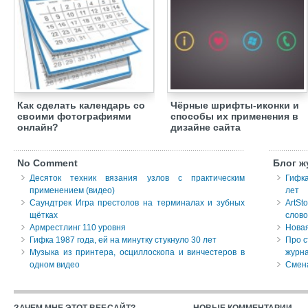
Как сделать календарь со
Чёрные шрифты-иконки и
своими фотографиями
способы их применения в
онлайн?
дизайне сайта
No Comment
Блог ж
Десяток техник вязания узлов с практическим
Гифка
применением (видео)
лет
Саундтрек Игра престолов на терминалах и зубных
ArtSt
щётках
слово
Армрестлинг 110 уровня
Новая
Гифка 1987 года, ей на минутку стукнуло 30 лет
Про с
Музыка из принтера, осциллоскопа и винчестеров в
журна
одном видео
Смена