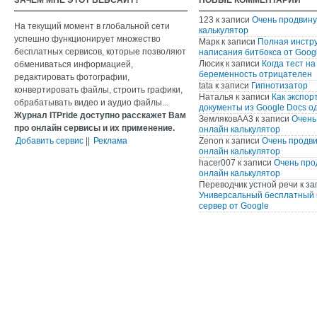
ЗАЧЕМ МНЕ ЭТОТ ВЕБСАЙТ?
НОВЫЕ КОММЕНТАРИИ
123
к записи
Очень продвин
На текущий момент в глобальной сети
калькулятор
успешно функционирует множество
Марк
к записи
Полная инстр
бесплатных сервисов, которые позволяют
написания битбокса от Googl
Люсик
к записи
Когда тест на
обмениваться информацией,
беременность отрицателен
редактировать фотографии,
tata
к записи
Гипнотизатор
конвертировать файлы, строить графики,
Наталья
к записи
Как экспор
обрабатывать видео и аудио файлы...
документы из Google Docs о
Журнал ITPride доступно расскажет Вам
ЗемляковАА3
к записи
Очень
про онлайн сервисы и их применение.
онлайн калькулятор
Добавить сервис
||
Реклама
Zenon
к записи
Очень продв
онлайн калькулятор
hacer007
к записи
Очень про
онлайн калькулятор
Переводчик устной речи
к за
Универсальный бесплатный 
сервер от Google