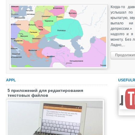
Когда-то дав
услышал по 
крылатую, зву
выпало ни
депрессии.»
надолго и я
монету. Без 
Ладно,...
Продолжит
APPL
USEFUL
5 приложений для редактирования
текстовых файлов