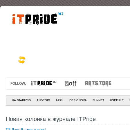
FOLLOW:
НА ГЛАВНУЮ
ANDROID
APPL
DESIGNOVA
FUNNET
USEFULR
Новая колонка в журнале ITPride
Даже Бэтмен в шоке!