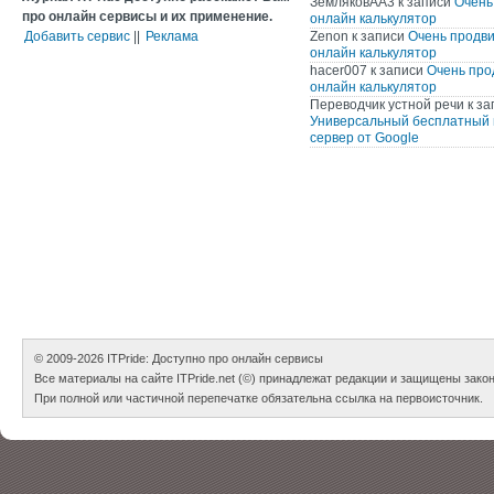
ЗемляковАА3
к записи
Очень
про онлайн сервисы и их применение.
онлайн калькулятор
Добавить сервис
||
Реклама
Zenon
к записи
Очень продв
онлайн калькулятор
hacer007
к записи
Очень про
онлайн калькулятор
Переводчик устной речи
к за
Универсальный бесплатный 
сервер от Google
© 2009-2026
ITPride: Доступно про онлайн сервисы
Все материалы на сайте ITPride.net (©) принадлежат редакции и защищены зако
При полной или частичной перепечатке обязательна ссылка на первоисточник.