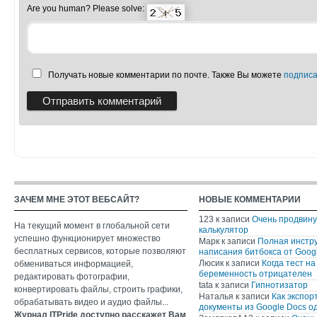
Are you human? Please solve:
Получать новые комментарии по почте. Также Вы можете
подписа
ЗАЧЕМ МНЕ ЭТОТ ВЕБСАЙТ?
НОВЫЕ КОММЕНТАРИИ
123
к записи
Очень продвин
На текущий момент в глобальной сети
калькулятор
успешно функционирует множество
Марк
к записи
Полная инстр
бесплатных сервисов, которые позволяют
написания битбокса от Googl
Люсик
к записи
Когда тест на
обмениваться информацией,
беременность отрицателен
редактировать фотографии,
tata
к записи
Гипнотизатор
конвертировать файлы, строить графики,
Наталья
к записи
Как экспор
обрабатывать видео и аудио файлы...
документы из Google Docs о
Журнал ITPride доступно расскажет Вам