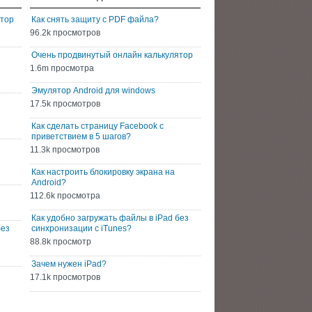
ятор
Как снять защиту с PDF файла?
96.2k просмотров
Очень продвинутый онлайн калькулятор
1.6m просмотра
Эмулятор Android для windows
17.5k просмотров
Как сделать страницу Facebook с
приветствием в 5 шагов?
11.3k просмотров
Как настроить блокировку экрана на
Android?
112.6k просмотра
Как удобно загружать файлы в iPad без
без
синхронизации с iTunes?
88.8k просмотр
Зачем нужен iPad?
17.1k просмотров