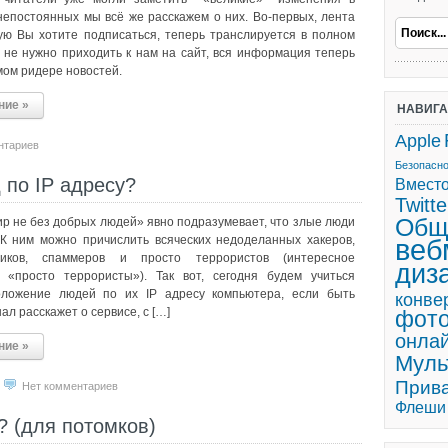
непостоянных мы всё же расскажем о них. Во-первых, лента
рую Вы хотите подписаться, теперь транслируется в полном
 не нужно приходить к нам на сайт, вся информация теперь
мом ридере новостей.
ние »
НАВИГ
Apple
нтариев
Безопасн
 по IP адресу?
Вмест
Twitte
Общ
р не без добрых людей» явно подразумевает, что злые люди
 К ним можно причислить всяческих недоделанных хакеров,
веб
иков, спаммеров и просто террористов (интересное
диз
 «просто террористы»). Так вот, сегодня будем учиться
оложение людей по их IP адресу компьютера, если быть
конве
ал расскажет о сервисе, с […]
фот
онла
ние »
Мул
Прив
Нет комментариев
Флеши
6? (для потомков)