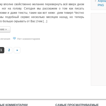
Хорош
ку вполне свойственно желание перевернуть всё вверх дном
PNG
 ног на голову. Сегодня мы расскажем о том как писать
овки и даже тексты, такие как вот ниже: ¡рим тевирп Честно
 мы подобный сервис несколько месяцев назад, но теперь
го больше скрывать от Вас (тем […]
ние »
влечения
Нет комментариев
1
2
»
ЫЕ КОММЕНТАРИИ
САМЫЕ ПРОСМАТРИВАЕМЫЕ