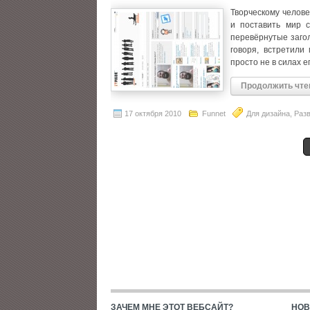
Творческому челове
и поставить мир с
перевёрнутые загол
говоря, встретили
просто не в силах е
Продолжить чте
17 октября 2010
Funnet
Для дизайна
,
Раз
ЗАЧЕМ МНЕ ЭТОТ ВЕБСАЙТ?
НОВ