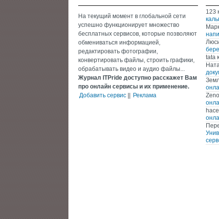
123
На текущий момент в глобальной сети
каль
успешно функционирует множество
Мар
бесплатных сервисов, которые позволяют
напи
Люс
обмениваться информацией,
бере
редактировать фотографии,
tata
к
конвертировать файлы, строить графики,
Нат
обрабатывать видео и аудио файлы...
доку
Журнал ITPride доступно расскажет Вам
Зем
про онлайн сервисы и их применение.
онла
Добавить сервис
||
Реклама
Zen
онла
hace
онла
Пере
Унив
серв