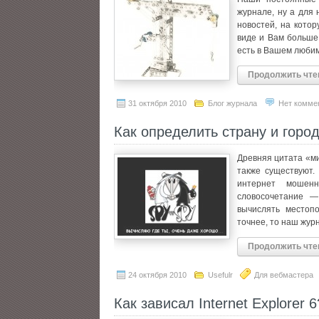
журнале, ну а для 
новостей, на кото
виде и Вам больше
есть в Вашем люби
Продолжить чте
31 октября 2010
Блог журнала
Нет комме
Как определить страну и город
Древняя цитата «ми
также существуют.
интернет мошенн
словосочетание —
вычислять местоп
точнее, то наш журн
Продолжить чте
24 октября 2010
Usefulr
Для вебмастера
Как зависал Internet Explorer 