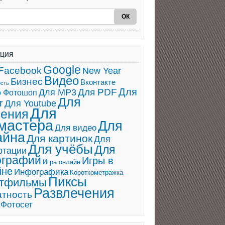
АЦИЯ
Google
Facebook
New Year
Видео
Бизнес
Вконтакте
ость
Для
Для PDF
Для MP3
о Фотошоп
Для
r
Для Youtube
Для
ения
мастера
Для
Для видео
айна
Для картинок
Для
Для учёбы
Для
ртации
ографий
Игры в
Игра онлайн
йне
Инфографика
Короткометражка
Пиксы
ьтфильмы
Развлечения
атность
Фотосет