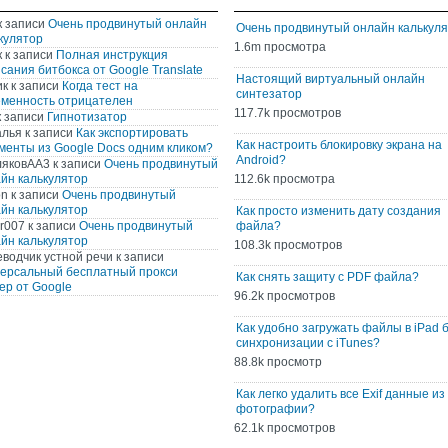
к записи
Очень продвинутый онлайн
Очень продвинутый онлайн калькул
кулятор
1.6m просмотра
к
к записи
Полная инструкция
сания битбокса от Google Translate
Настоящий виртуальный онлайн
ик
к записи
Когда тест на
синтезатор
менность отрицателен
117.7k просмотров
 записи
Гипнотизатор
алья
к записи
Как экспортировать
Как настроить блокировку экрана на
менты из Google Docs одним кликом?
Android?
ляковАА3
к записи
Очень продвинутый
йн калькулятор
112.6k просмотра
on
к записи
Очень продвинутый
йн калькулятор
Как просто изменить дату создания
r007
к записи
Очень продвинутый
файла?
йн калькулятор
108.3k просмотров
водчик устной речи
к записи
ерсальный бесплатный прокси
Как снять защиту с PDF файла?
ер от Google
96.2k просмотров
Как удобно загружать файлы в iPad 
синхронизации с iTunes?
88.8k просмотр
Как легко удалить все Exif данные из
фотографии?
62.1k просмотров