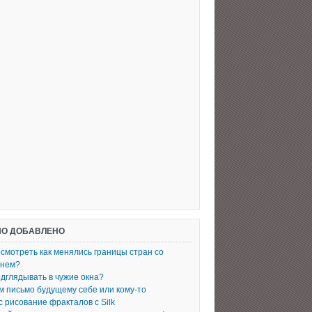
О ДОБАВЛЕНО
осмотреть как менялись границы стран со
енем?
одглядывать в чужие окна?
 письмо будущему себе или кому-то
с рисование фракталов с Silk