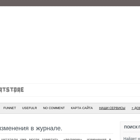
FUNNET
USEFULR
NO COMMENT
КАРТА САЙТА
НАШИ СЕРВИСЫ
+ ДО
 изменения в журнале.
ПОИСК 
Найдет н
 читатели уже могли заметить «великие» изменения в