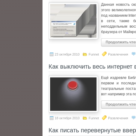
Данная новость ск
этого великолепног
под названием Inter
в сети, также б
неподдельным вос
браузера от Майкро
Продолжить чте
23 октября 2010
Funnet
Развлечения
Как выключить весь интернет 
Ещё издревле Библ
первом и последн
театральные поста
вот например эта п
Продолжить чте
18 октября 2010
Funnet
Развлечения
Как писать перевернутые ввер