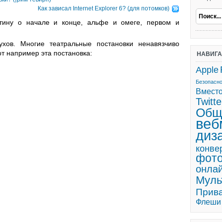
Как зависал Internet Explorer 6? (для потомков)
тину о начале и конце, альфе и омеге, первом и
ухов. Многие театральные постановки ненавязчиво
т например эта постановка:
НАВИГ
Apple
Безопасн
Вмест
Twitte
Общ
веб
диз
конве
фот
онла
Мул
Прив
Флеши