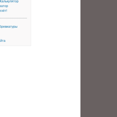
 Калькулятор
затор
езёт!
ббревиатуры
айта