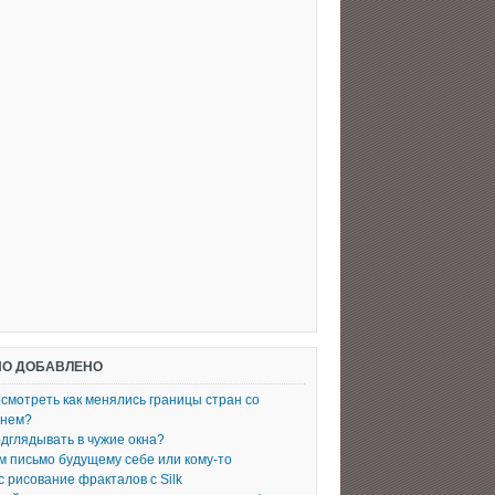
О ДОБАВЛЕНО
осмотреть как менялись границы стран со
енем?
одглядывать в чужие окна?
 письмо будущему себе или кому-то
с рисование фракталов с Silk