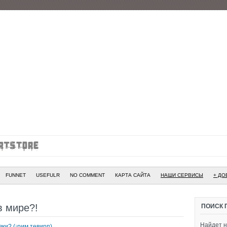
FUNNET
USEFULR
NO COMMENT
КАРТА САЙТА
НАШИ СЕРВИСЫ
+ ДО
в мире?!
ПОИСК 
Найдет н
ки? (¡рим тевирп)