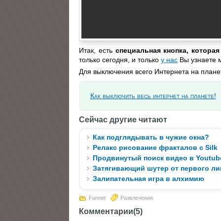
Итак, есть
специальная кнопка, котора
только сегодня, и только
у нас
Вы узнаете 
Для выключения всего Интернета на планет
Как выключить весь интернет на планете!
Сейчас другие читают
Как подглядывать в чужие окна?
Релакс рисование фракталов с Silk
Продвинутый поиск видео в Youtub
Затягивающий шутер от первого ли
Залипательная игра в алхимию
Funnet
Развлечения
Комментарии(5)