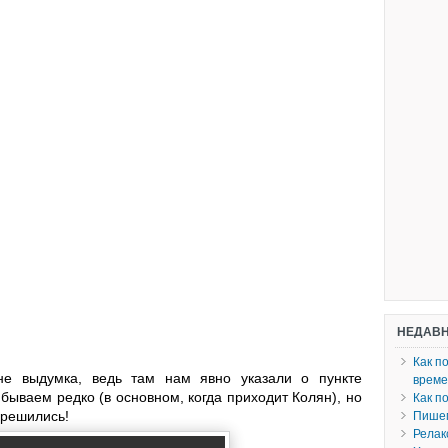
НЕДАВН
Как п
 выдумка, ведь там нам явно указали о пункте
врем
бываем редко (в основном, когда приходит Колян), но
Как п
 решились!
Пишем
Релак