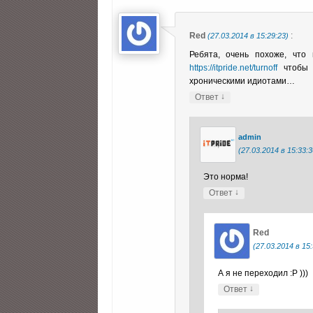
Red
:
(27.03.2014 в 15:29:23)
Ребята, очень похоже, что
https://itpride.net/turnoff
чтобы у
хроническими идиотами…
↓
Ответ
admin
(27.03.2014 в 15:33:3
Это норма!
↓
Ответ
Red
(27.03.2014 в 15:
А я не переходил :Р )))
↓
Ответ