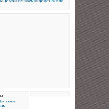
ий ресурс с картинками на прозрачном фоне
СЫ
Винтажные
афии