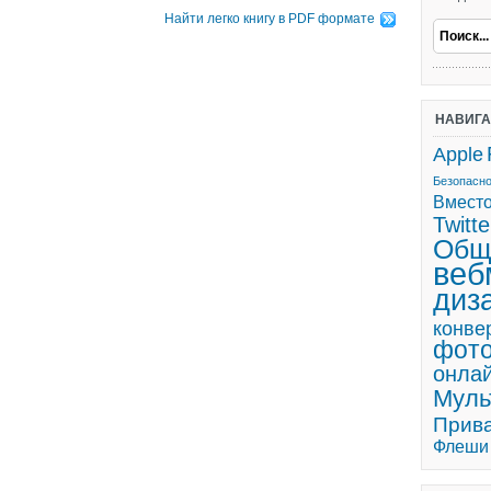
Найти легко книгу в PDF формате
НАВИГ
Apple
Безопасн
Вмест
Twitte
Общ
веб
диз
конве
фот
онла
Мул
Прив
Флеши