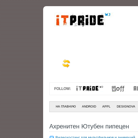
FOLLOW:
НА ГЛАВНУЮ
ANDROID
APPL
DESIGNOVA
Ахренитен Ютубен пипецен
Видеохостинг для мультфильмов и анимаций