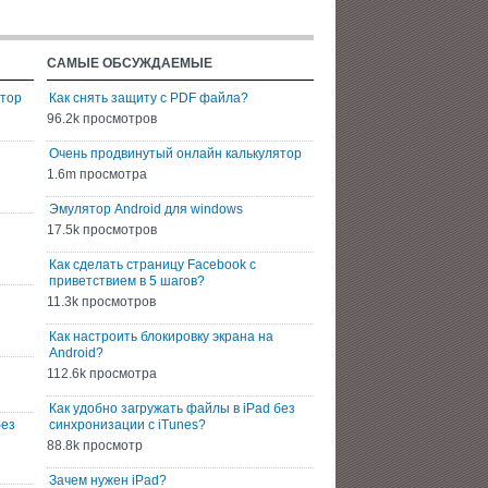
САМЫЕ ОБСУЖДАЕМЫЕ
ятор
Как снять защиту с PDF файла?
96.2k просмотров
Очень продвинутый онлайн калькулятор
1.6m просмотра
Эмулятор Android для windows
17.5k просмотров
Как сделать страницу Facebook с
приветствием в 5 шагов?
11.3k просмотров
Как настроить блокировку экрана на
Android?
112.6k просмотра
Как удобно загружать файлы в iPad без
без
синхронизации с iTunes?
88.8k просмотр
Зачем нужен iPad?