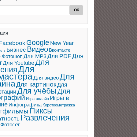
АЦИЯ
Google
Facebook
New Year
Видео
Бизнес
Вконтакте
ость
Для
Для PDF
Для MP3
о Фотошоп
Для
r
Для Youtube
Для
ения
мастера
Для
Для видео
айна
Для картинок
Для
Для учёбы
Для
ртации
ографий
Игры в
Игра онлайн
йне
Инфографика
Короткометражка
Пиксы
ьтфильмы
Развлечения
атность
Фотосет