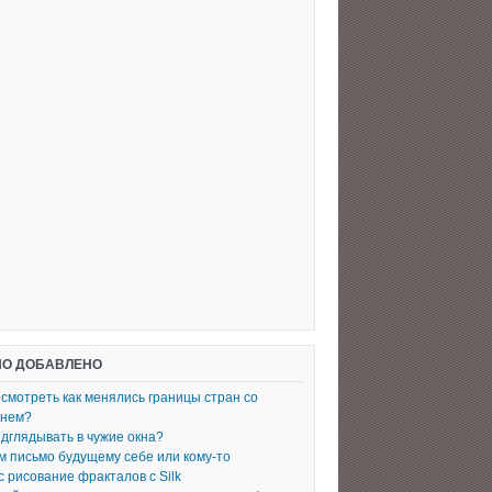
О ДОБАВЛЕНО
осмотреть как менялись границы стран со
енем?
одглядывать в чужие окна?
 письмо будущему себе или кому-то
с рисование фракталов с Silk