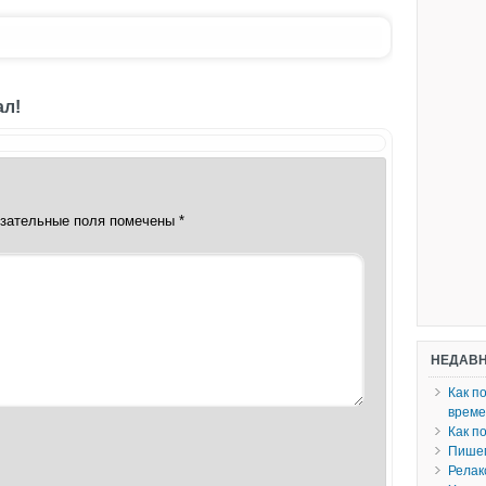
ал!
зательные поля помечены
*
НЕДАВН
Как п
врем
Как п
Пишем
Релак