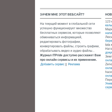
ЗАЧЕМ МНЕ ЭТОТ ВЕБСАЙТ?
НОВ
123
На текущий момент в глобальной сети
каль
успешно функционирует множество
Мар
бесплатных сервисов, которые позволяют
напи
Люс
обмениваться информацией,
бере
редактировать фотографии,
tata
к
конвертировать файлы, строить графики,
Нат
обрабатывать видео и аудио файлы...
доку
Журнал ITPride доступно расскажет Вам
Зем
про онлайн сервисы и их применение.
онла
Добавить сервис
||
Реклама
Zen
онла
hace
онла
Пере
Унив
серв