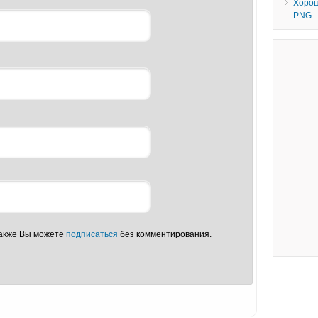
Хорош
PNG
Также Вы можете
подписаться
без комментирования.