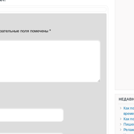
зательные поля помечены
*
НЕДАВН
Как п
врем
Как п
Пишем
Релак