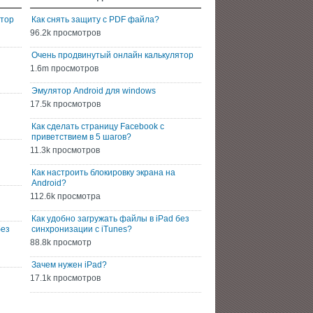
ятор
Как снять защиту с PDF файла?
96.2k просмотров
Очень продвинутый онлайн калькулятор
1.6m просмотров
Эмулятор Android для windows
17.5k просмотров
Как сделать страницу Facebook с
приветствием в 5 шагов?
11.3k просмотров
Как настроить блокировку экрана на
Android?
112.6k просмотра
Как удобно загружать файлы в iPad без
без
синхронизации с iTunes?
88.8k просмотр
Зачем нужен iPad?
17.1k просмотров