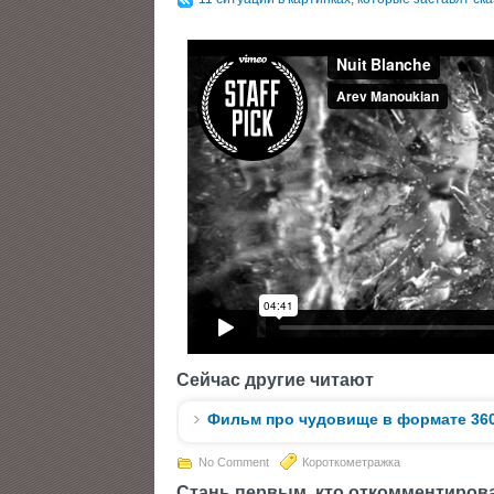
Сейчас другие читают
Фильм про чудовище в формате 36
No Comment
Короткометражка
Стань первым, кто откомментиров