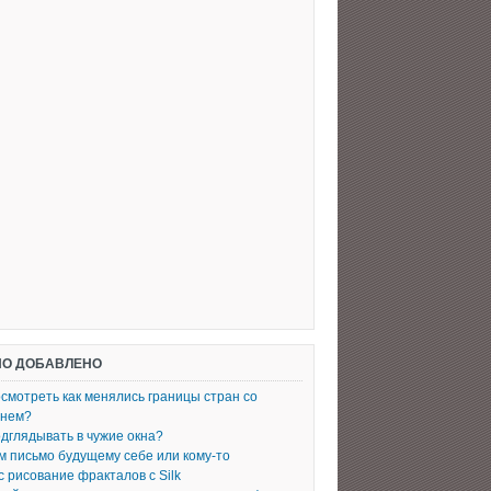
О ДОБАВЛЕНО
осмотреть как менялись границы стран со
енем?
одглядывать в чужие окна?
 письмо будущему себе или кому-то
с рисование фракталов с Silk