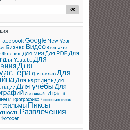
АЦИЯ
Google
Facebook
New Year
Видео
Бизнес
Вконтакте
ость
Для
Для PDF
Для MP3
о Фотошоп
Для
r
Для Youtube
Для
ения
мастера
Для
Для видео
айна
Для картинок
Для
Для учёбы
Для
ртации
ографий
Игры в
Игра онлайн
йне
Инфографика
Короткометражка
Пиксы
ьтфильмы
Развлечения
атность
Фотосет