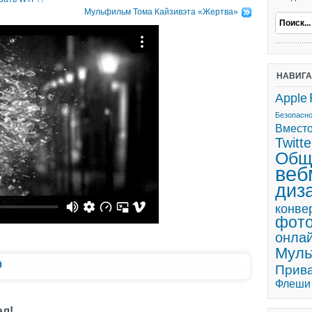
Мульфильм Тома Кайзивэта «Жертва»
НАВИГ
Apple
Безопасн
Вмест
Twitte
Общ
веб
диз
конве
фот
онла
Мул
0
Прив
Флеши
ал!