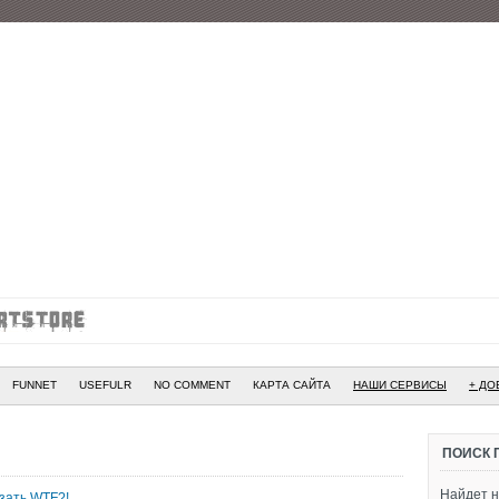
FUNNET
USEFULR
NO COMMENT
КАРТА САЙТА
НАШИ СЕРВИСЫ
+ ДО
ПОИСК 
Найдет н
азать WTF?!