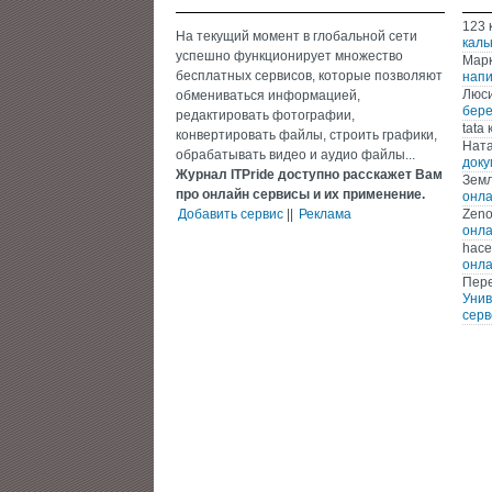
123
На текущий момент в глобальной сети
каль
успешно функционирует множество
Мар
бесплатных сервисов, которые позволяют
напи
Люс
обмениваться информацией,
бере
редактировать фотографии,
tata
к
конвертировать файлы, строить графики,
Нат
обрабатывать видео и аудио файлы...
доку
Журнал ITPride доступно расскажет Вам
Зем
про онлайн сервисы и их применение.
онла
Добавить сервис
||
Реклама
Zen
онла
hace
онла
Пере
Унив
серв