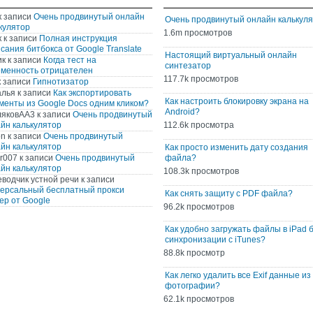
к записи
Очень продвинутый онлайн
Очень продвинутый онлайн калькул
кулятор
1.6m просмотров
к
к записи
Полная инструкция
сания битбокса от Google Translate
Настоящий виртуальный онлайн
ик
к записи
Когда тест на
синтезатор
менность отрицателен
117.7k просмотров
 записи
Гипнотизатор
алья
к записи
Как экспортировать
Как настроить блокировку экрана на
менты из Google Docs одним кликом?
Android?
ляковАА3
к записи
Очень продвинутый
йн калькулятор
112.6k просмотра
on
к записи
Очень продвинутый
йн калькулятор
Как просто изменить дату создания
r007
к записи
Очень продвинутый
файла?
йн калькулятор
108.3k просмотров
водчик устной речи
к записи
ерсальный бесплатный прокси
Как снять защиту с PDF файла?
ер от Google
96.2k просмотров
Как удобно загружать файлы в iPad 
синхронизации с iTunes?
88.8k просмотр
Как легко удалить все Exif данные из
фотографии?
62.1k просмотров