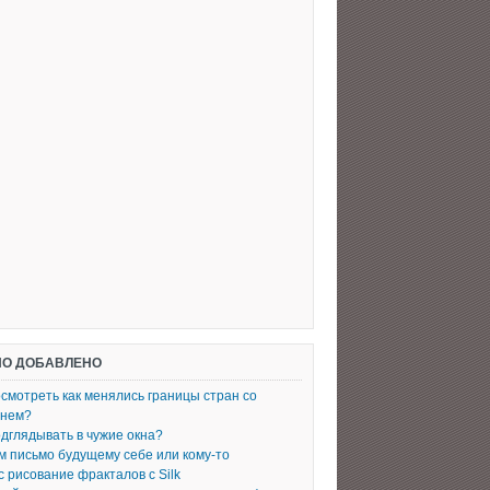
О ДОБАВЛЕНО
осмотреть как менялись границы стран со
енем?
одглядывать в чужие окна?
 письмо будущему себе или кому-то
с рисование фракталов с Silk