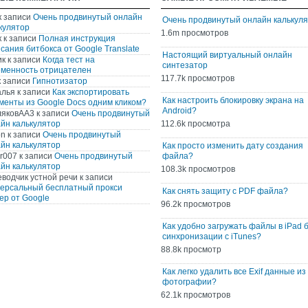
к записи
Очень продвинутый онлайн
Очень продвинутый онлайн калькул
кулятор
1.6m просмотров
к
к записи
Полная инструкция
сания битбокса от Google Translate
Настоящий виртуальный онлайн
ик
к записи
Когда тест на
синтезатор
менность отрицателен
117.7k просмотров
 записи
Гипнотизатор
алья
к записи
Как экспортировать
Как настроить блокировку экрана на
менты из Google Docs одним кликом?
Android?
ляковАА3
к записи
Очень продвинутый
йн калькулятор
112.6k просмотра
on
к записи
Очень продвинутый
йн калькулятор
Как просто изменить дату создания
r007
к записи
Очень продвинутый
файла?
йн калькулятор
108.3k просмотров
водчик устной речи
к записи
ерсальный бесплатный прокси
Как снять защиту с PDF файла?
ер от Google
96.2k просмотров
Как удобно загружать файлы в iPad 
синхронизации с iTunes?
88.8k просмотр
Как легко удалить все Exif данные из
фотографии?
62.1k просмотров