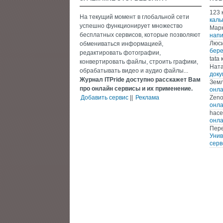
123
На текущий момент в глобальной сети
каль
успешно функционирует множество
Мар
бесплатных сервисов, которые позволяют
напи
Люс
обмениваться информацией,
бере
редактировать фотографии,
tata
к
конвертировать файлы, строить графики,
Нат
обрабатывать видео и аудио файлы...
доку
Журнал ITPride доступно расскажет Вам
Зем
про онлайн сервисы и их применение.
онла
Добавить сервис
||
Реклама
Zen
онла
hace
онла
Пере
Унив
серв