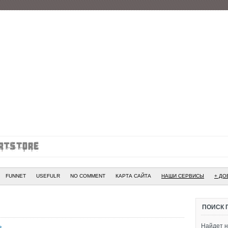
FUNNET
USEFULR
NO COMMENT
КАРТА САЙТА
НАШИ СЕРВИСЫ
+ ДО
ПОИСК 
Найдет н
в