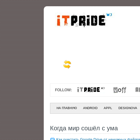
FOLLOW:
НА ГЛАВНУЮ
ANDROID
APPL
DESIGNOVA
Когда мир сошёл с ума
Как очистить Google Drive от ненужных файло