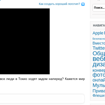
Как создать хороший логотип?
НАВИГ
Apple
Безопасн
Вмест
Twitte
Общ
веб
диз
конве
фот
 все люди в Токио ходят задом наперед? Кажется мир
онла
Мул
Прив
Флеши