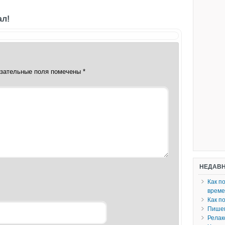
ал!
зательные поля помечены
*
НЕДАВН
Как п
врем
Как п
Пишем
Релак