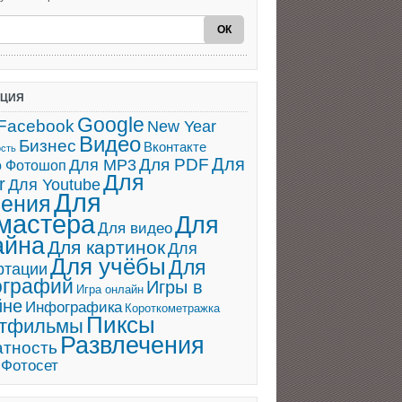
АЦИЯ
Google
Facebook
New Year
Видео
Бизнес
Вконтакте
ость
Для
Для PDF
Для MP3
о Фотошоп
Для
r
Для Youtube
Для
ения
мастера
Для
Для видео
айна
Для картинок
Для
Для учёбы
Для
ртации
ографий
Игры в
Игра онлайн
йне
Инфографика
Короткометражка
Пиксы
ьтфильмы
Развлечения
атность
Фотосет