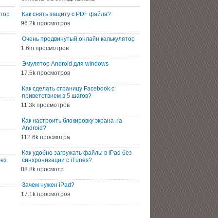
ятор
Как снять защиту с PDF файла?
96.2k просмотров
Очень продвинутый онлайн калькулятор
1.6m просмотров
Эмулятор Android для windows
17.5k просмотров
Как сделать страницу Facebook с
приветствием в 5 шагов?
11.3k просмотров
Как настроить блокировку экрана на
Android?
112.6k просмотра
Как удобно загружать файлы в iPad без
без
синхронизации с iTunes?
88.8k просмотр
Зачем нужен iPad?
17.1k просмотров