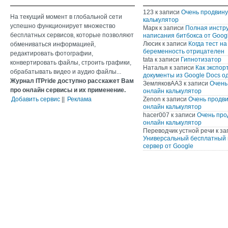
123
к записи
Очень продвин
На текущий момент в глобальной сети
калькулятор
успешно функционирует множество
Марк
к записи
Полная инстр
бесплатных сервисов, которые позволяют
написания битбокса от Googl
Люсик
к записи
Когда тест на
обмениваться информацией,
беременность отрицателен
редактировать фотографии,
tata
к записи
Гипнотизатор
конвертировать файлы, строить графики,
Наталья
к записи
Как экспор
обрабатывать видео и аудио файлы...
документы из Google Docs о
Журнал ITPride доступно расскажет Вам
ЗемляковАА3
к записи
Очень
про онлайн сервисы и их применение.
онлайн калькулятор
Добавить сервис
||
Реклама
Zenon
к записи
Очень продв
онлайн калькулятор
hacer007
к записи
Очень про
онлайн калькулятор
Переводчик устной речи
к за
Универсальный бесплатный 
сервер от Google