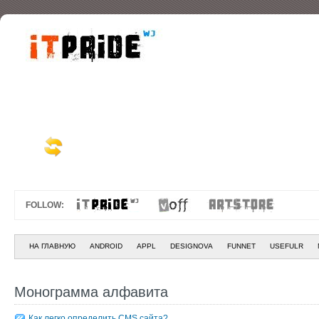
FOLLOW:
НА ГЛАВНУЮ
ANDROID
APPL
DESIGNOVA
FUNNET
USEFULR
Монограмма алфавита
Как легко определить CMS сайта?