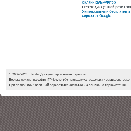
онлайн калькулятор
Переводчик устной речи
к за
Универсальный бесплатный 
сервер от Google
© 2009-2026
ITPride: Доступно про онлайн сервисы
Все материалы на сайте ITPride.net (©) принадлежат редакции и защищены зако
При полной или частичной перепечатке обязательна ссылка на первоисточник.