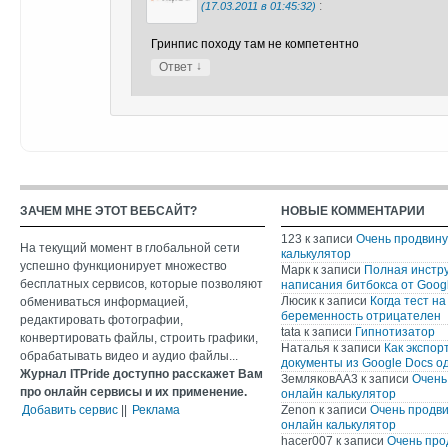
:
(17.03.2011 в 01:45:32)
Гринпис походу там не компетентно
↓
Ответ
ЗАЧЕМ МНЕ ЭТОТ ВЕБСАЙТ?
НОВЫЕ КОММЕНТАРИИ
123
к записи
Очень продвин
На текущий момент в глобальной сети
калькулятор
успешно функционирует множество
Марк
к записи
Полная инстр
бесплатных сервисов, которые позволяют
написания битбокса от Googl
Люсик
к записи
Когда тест на
обмениваться информацией,
беременность отрицателен
редактировать фотографии,
tata
к записи
Гипнотизатор
конвертировать файлы, строить графики,
Наталья
к записи
Как экспор
обрабатывать видео и аудио файлы...
документы из Google Docs о
Журнал ITPride доступно расскажет Вам
ЗемляковАА3
к записи
Очень
про онлайн сервисы и их применение.
онлайн калькулятор
Добавить сервис
||
Реклама
Zenon
к записи
Очень продв
онлайн калькулятор
hacer007
к записи
Очень про