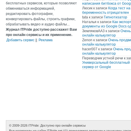
бесплатных сервисов, которые позволяют
написания битбокса от Googl
Люсик
к записи
Когда тест на
обмениваться информацией,
беременность отрицателен
редактировать фотографии,
tata
к записи
Гипнотизатор
конвертировать файлы, строить графики,
Наталья
к записи
Как экспор
обрабатывать видео и аудио файлы...
документы из Google Docs о
Журнал ITPride доступно расскажет Вам
ЗемляковАА3
к записи
Очень
про онлайн сервисы и их применение.
онлайн калькулятор
Добавить сервис
||
Реклама
Zenon
к записи
Очень продв
онлайн калькулятор
hacer007
к записи
Очень про
онлайн калькулятор
Переводчик устной речи
к за
Универсальный бесплатный 
сервер от Google
© 2009-2026
ITPride: Доступно про онлайн сервисы
Все материалы на сайте ITPride.net (©) принадлежат редакции и защищены зако