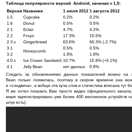
Таблица популярности версий Android, начиная с 1,5:
Версия
Название
1 июля 2012
1 августа 2012
1.5
Cupcake
0.2%
0.2%
1.6
Donut
0.5%
0.5%
2.1
Eclair
4.7%
4.2%
2.2
Froyo
17.3%
15.5%
2.3.x
Gingerbread
63.6%
60.3% (-2.7%)
3.1
0.5%
0.5%
Honeycomb
3.2
1.9%
1.8%
4.0.x
Ice Cream Sandwich
10.7%
15.8% (+5.1%)
4.1
Jelly Bean
нет данных
0.8%
Следить за обновлениями данных показателей можно на
Bean только появилась, поэтому в скором времени она мож
и «сэндвича», а вобще эта куча слов и статистика вписана тут 
Я же хотел показать Вам просто видео официального канала
мире зарегистрировано уже более 400 миллионов устройств на
штук есть):