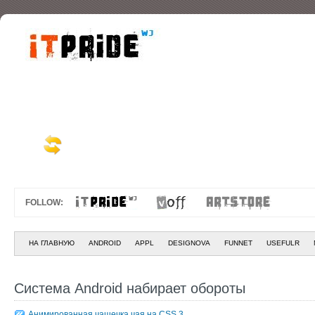
FOLLOW:
НА ГЛАВНУЮ
ANDROID
APPL
DESIGNOVA
FUNNET
USEFULR
Система Android набирает обороты
Анимированная чашечка чая на CSS 3