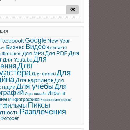
АЦИЯ
Google
Facebook
New Year
Видео
Бизнес
Вконтакте
ость
Для
Для PDF
Для MP3
о Фотошоп
Для
r
Для Youtube
Для
ения
мастера
Для
Для видео
айна
Для картинок
Для
Для учёбы
Для
ртации
ографий
Игры в
Игра онлайн
йне
Инфографика
Короткометражка
Пиксы
ьтфильмы
Развлечения
атность
Фотосет