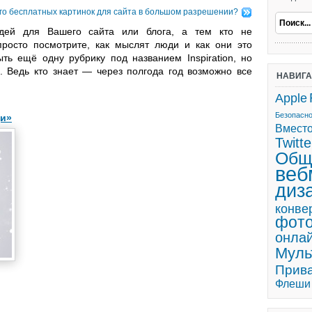
ого бесплатных картинок для сайта в большом разрешении?
дей для Вашего сайта или блога, а тем кто не
просто посмотрите, как мыслят люди и как они это
ть ещё одну рубрику под названием Inspiration, но
. Ведь кто знает — через полгода год возможно все
НАВИГ
Apple
Безопасн
ди»
Вмест
Twitte
Общ
веб
диз
конве
фот
онла
Мул
Прив
Флеши