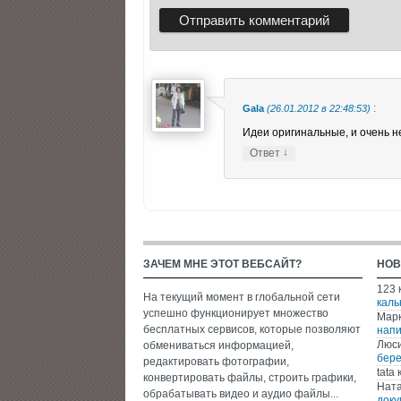
:
Gala
(26.01.2012 в 22:48:53)
Идеи оригинальные, и очень не
↓
Ответ
ЗАЧЕМ МНЕ ЭТОТ ВЕБСАЙТ?
НОВ
123
На текущий момент в глобальной сети
каль
успешно функционирует множество
Мар
бесплатных сервисов, которые позволяют
напи
Люс
обмениваться информацией,
бере
редактировать фотографии,
tata
к
конвертировать файлы, строить графики,
Нат
обрабатывать видео и аудио файлы...
доку