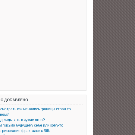
О ДОБАВЛЕНО
осмотреть как менялись границы стран со
енем?
одглядывать в чужие окна?
 письмо будущему себе или кому-то
с рисование фракталов с Silk