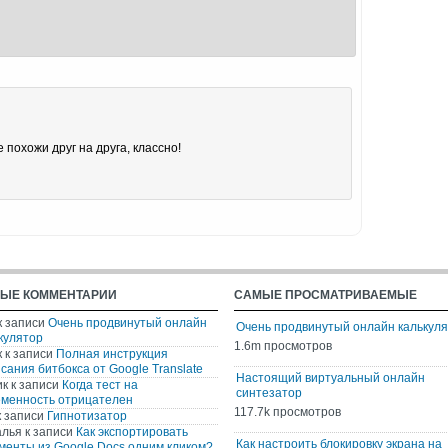
 похожи друг на друга, классно!
ЫЕ КОММЕНТАРИИ
САМЫЕ ПРОСМАТРИВАЕМЫЕ
к записи
Очень продвинутый онлайн
Очень продвинутый онлайн калькул
кулятор
1.6m просмотров
к
к записи
Полная инструкция
сания битбокса от Google Translate
Настоящий виртуальный онлайн
ик
к записи
Когда тест на
синтезатор
менность отрицателен
117.7k просмотров
 записи
Гипнотизатор
алья
к записи
Как экспортировать
Как настроить блокировку экрана на
менты из Google Docs одним кликом?