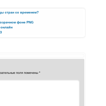
цы стран со временем?
розрачном фоне PNG
 онлайн
 3
зательные поля помечены
*