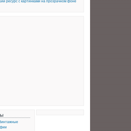
ий ресурс с картинками на прозрачном фоне
СЫ
Винтажные
афии