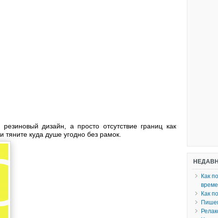
резиновый дизайн, а просто отсутствие границ как
 тяните куда душе угодно без рамок.
НЕДАВН
Как п
врем
Как п
Пишем
Релак