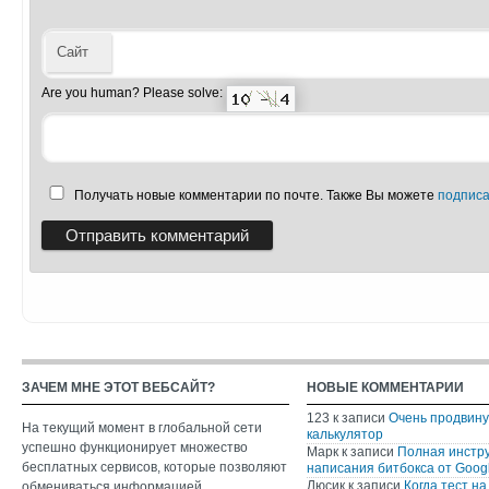
Сайт
Are you human? Please solve:
Получать новые комментарии по почте. Также Вы можете
подписа
ЗАЧЕМ МНЕ ЭТОТ ВЕБСАЙТ?
НОВЫЕ КОММЕНТАРИИ
123
к записи
Очень продвин
На текущий момент в глобальной сети
калькулятор
успешно функционирует множество
Марк
к записи
Полная инстр
бесплатных сервисов, которые позволяют
написания битбокса от Googl
Люсик
к записи
Когда тест на
обмениваться информацией,