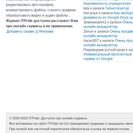
беременность отрицателен
редактировать фотографии,
tata
к записи
Гипнотизатор
конвертировать файлы, строить графики,
Наталья
к записи
Как экспор
обрабатывать видео и аудио файлы...
документы из Google Docs о
Журнал ITPride доступно расскажет Вам
ЗемляковАА3
к записи
Очень
про онлайн сервисы и их применение.
онлайн калькулятор
Добавить сервис
||
Реклама
Zenon
к записи
Очень продв
онлайн калькулятор
hacer007
к записи
Очень про
онлайн калькулятор
Переводчик устной речи
к за
Универсальный бесплатный 
сервер от Google
© 2009-2026
ITPride: Доступно про онлайн сервисы
Все материалы на сайте ITPride.net (©) принадлежат редакции и защищены зако
При полной или частичной перепечатке обязательна ссылка на первоисточник.