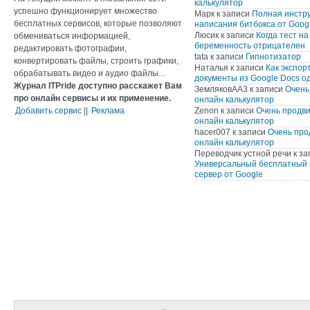
калькулятор
успешно функционирует множество
Марк
к записи
Полная инстр
бесплатных сервисов, которые позволяют
написания битбокса от Googl
Люсик
к записи
Когда тест на
обмениваться информацией,
беременность отрицателен
редактировать фотографии,
tata
к записи
Гипнотизатор
конвертировать файлы, строить графики,
Наталья
к записи
Как экспор
обрабатывать видео и аудио файлы...
документы из Google Docs о
Журнал ITPride доступно расскажет Вам
ЗемляковАА3
к записи
Очень
про онлайн сервисы и их применение.
онлайн калькулятор
Добавить сервис
||
Реклама
Zenon
к записи
Очень продв
онлайн калькулятор
hacer007
к записи
Очень про
онлайн калькулятор
Переводчик устной речи
к за
Универсальный бесплатный 
сервер от Google