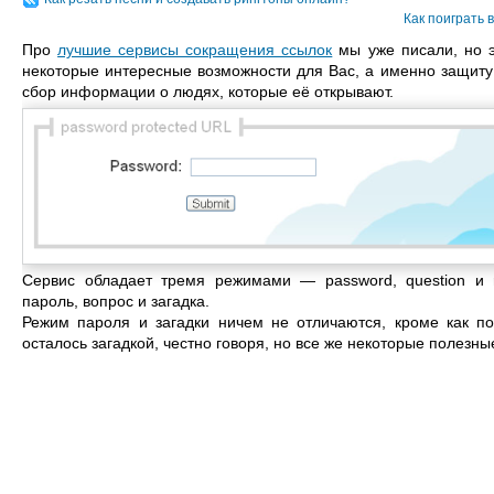
Как поиграть 
Про
лучшие сервисы сокращения ссылок
мы уже писали, но э
некоторые интересные возможности для Вас, а именно защит
сбор информации о людях, которые её открывают.
Сервис обладает тремя режимами — password, question и r
пароль, вопрос и загадка.
Режим пароля и загадки ничем не отличаются, кроме как по
осталось загадкой, честно говоря, но все же некоторые полезн