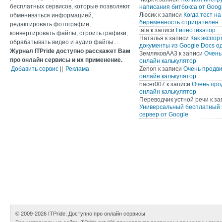
бесплатных сервисов, которые позволяют
написания битбокса от Googl
Люсик
к записи
Когда тест на
обмениваться информацией,
беременность отрицателен
редактировать фотографии,
tata
к записи
Гипнотизатор
конвертировать файлы, строить графики,
Наталья
к записи
Как экспор
обрабатывать видео и аудио файлы...
документы из Google Docs о
Журнал ITPride доступно расскажет Вам
ЗемляковАА3
к записи
Очень
про онлайн сервисы и их применение.
онлайн калькулятор
Добавить сервис
||
Реклама
Zenon
к записи
Очень продв
онлайн калькулятор
hacer007
к записи
Очень про
онлайн калькулятор
Переводчик устной речи
к за
Универсальный бесплатный 
сервер от Google
© 2009-2026
ITPride: Доступно про онлайн сервисы