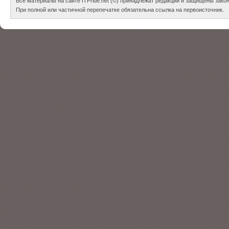
Все материалы на сайте ITPride.net (©) принадлежат редакции и защищены зако
При полной или частичной перепечатке обязательна ссылка на первоисточник.